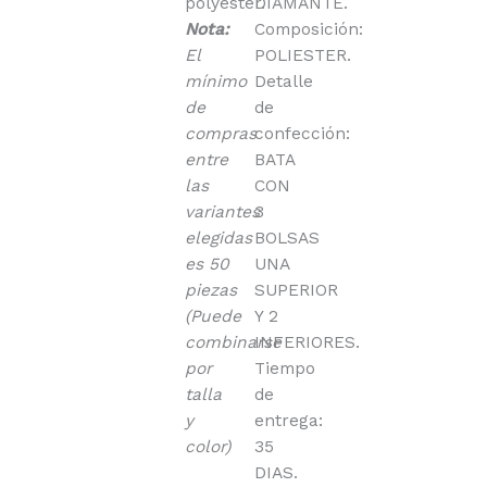
polyester.
DIAMANTE.
Nota:
Composición:
El
POLIESTER.
mínimo
Detalle
de
de
compras
confección:
entre
BATA
las
CON
variantes
3
elegidas
BOLSAS
es 50
UNA
piezas
SUPERIOR
(Puede
Y 2
combinarse
INFERIORES.
por
Tiempo
talla
de
y
entrega:
color)
35
DIAS.