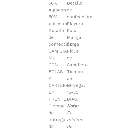
50%
Detalle
Algodón
de
50%
confección:
poliester.
Playera
Detalle
Polo
de
Manga
confección:
Larga
CAMISIA
Pique
ML
de
CON
Caballero.
BOLAS
Tiempo
Y
de
CARTERAS
entrega:
EN
15-35
FRENTE.
DIAS.
Tiempo
Nota:
de
El
entrega:
mínimo
35
de