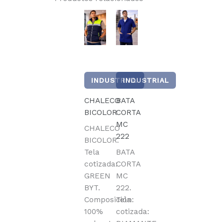
INDUSTRIAL
INDUSTRIAL
CHALECO
BATA
BICOLOR
CORTA
MC
CHALECO
222
BICOLOR.
Tela
BATA
cotizada:
CORTA
GREEN
MC
BYT.
222.
Composición:
Tela
100%
cotizada: