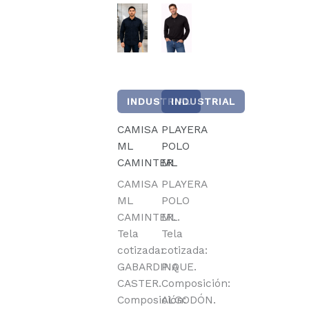
INDUSTRIAL
INDUSTRIAL
CAMISA
PLAYERA
ML
POLO
CAMINTER
ML
CAMISA
PLAYERA
ML
POLO
CAMINTER.
ML.
Tela
Tela
cotizada:
cotizada:
GABARDINA
PIQUE.
CASTER.
Composición:
Composición:
ALGODÓN.