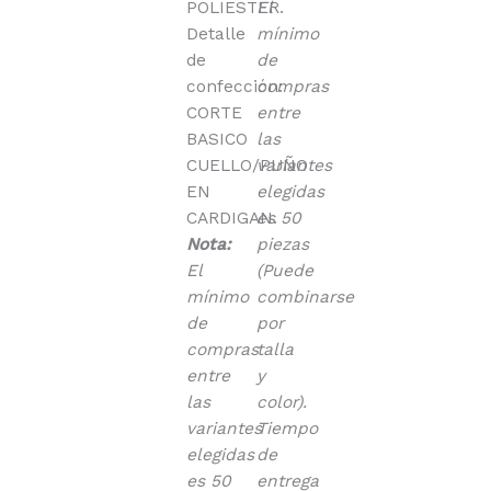
POLIESTER.
El
Detalle
mínimo
de
de
confección:
compras
CORTE
entre
BASICO
las
CUELLO/PUÑO
variantes
EN
elegidas
CARDIGAN.
es 50
Nota:
piezas
El
(Puede
mínimo
combinarse
de
por
compras
talla
entre
y
las
color).
variantes
Tiempo
elegidas
de
es 50
entrega