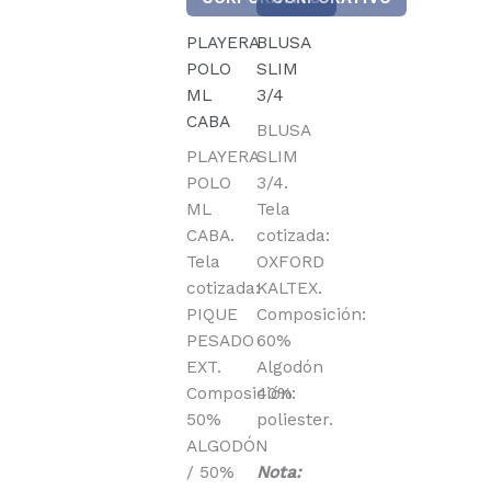
PLAYERA
BLUSA
POLO
SLIM
ML
3/4
CABA
BLUSA
PLAYERA
SLIM
POLO
3/4.
ML
Tela
CABA.
cotizada:
Tela
OXFORD
cotizada:
KALTEX.
PIQUE
Composición:
PESADO
60%
EXT.
Algodón
Composición:
40%
50%
poliester.
ALGODÓN
/ 50%
Nota: