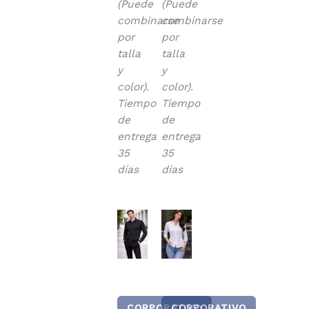
(Puede
(Puede
combinarse
combinarse
por
por
talla
talla
y
y
color).
color).
Tiempo
Tiempo
de
de
entrega
entrega
35
35
días
días
CORPORATIVO
CORPORATIVO