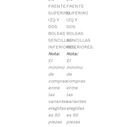
FRENTE
FRENTE
SUPERIRO
SUPERIRO
IZQ Y
IZQ Y
DOS
DOS
BOLSAS
BOLSAS
SENCILLAS
SENCILLAS
INFERIORES.
INFERIORES.
Nota:
Nota:
El
El
mínimo
mínimo
de
de
compras
compras
entre
entre
las
las
variantes
variantes
elegidas
elegidas
es 50
es 50
piezas
piezas