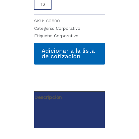
CAMISA
MC
600
SKU:
C0600
cantidad
Categoría:
Corporativo
Etiqueta:
Corporativo
Adicionar a la lista
de cotización
Descripción
Información adicional
Valoraciones (0)