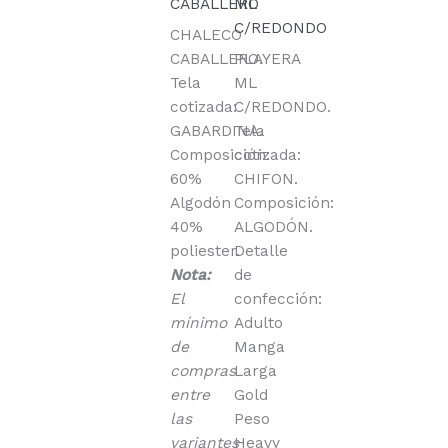
CABALLERO
ML
C/REDONDO
CHALECO
CABALLERO.
PLAYERA
Tela
ML
cotizada:
C/REDONDO.
GABARDINA.
Tela
Composición:
cotizada:
60%
CHIFON.
Algodón
Composición:
40%
ALGODÓN.
poliester.
Detalle
Nota:
de
El
confección:
mínimo
Adulto
de
Manga
compras
Larga
entre
Gold
las
Peso
variantes
Heavy