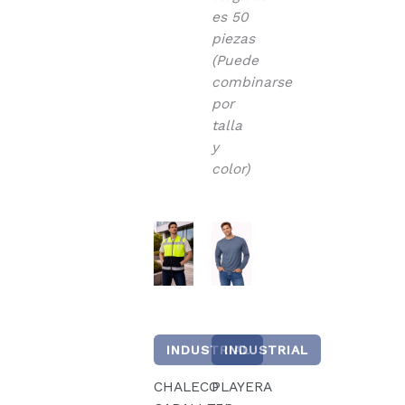
es 50
piezas
(Puede
combinarse
por
talla
y
color)
INDUSTRIAL
INDUSTRIAL
CHALECO
PLAYERA