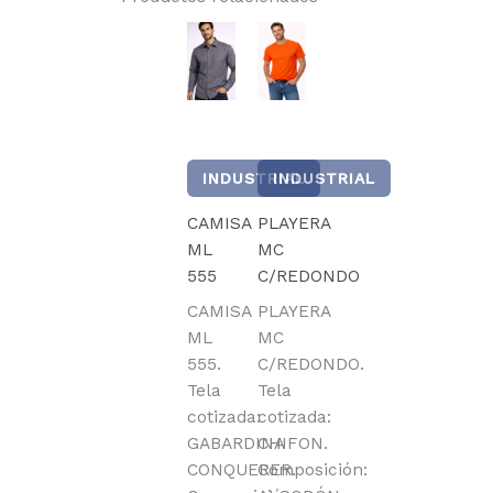
INDUSTRIAL
INDUSTRIAL
CAMISA
PLAYERA
ML
MC
555
C/REDONDO
CAMISA
PLAYERA
ML
MC
555.
C/REDONDO.
Tela
Tela
cotizada:
cotizada:
GABARDINA
CHIFON.
CONQUERER.
Composición: