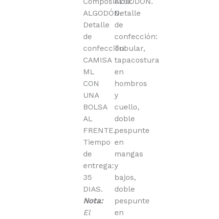
Composición:
ALGODÓN.
ALGODÓN.
Detalle
Detalle
de
de
confección:
confección:
Tubular,
CAMISA
tapacostura
ML
en
CON
hombros
UNA
y
BOLSA
cuello,
AL
doble
FRENTE.
pespunte
Tiempo
en
de
mangas
entrega:
y
35
bajos,
DIAS.
doble
Nota:
pespunte
El
en