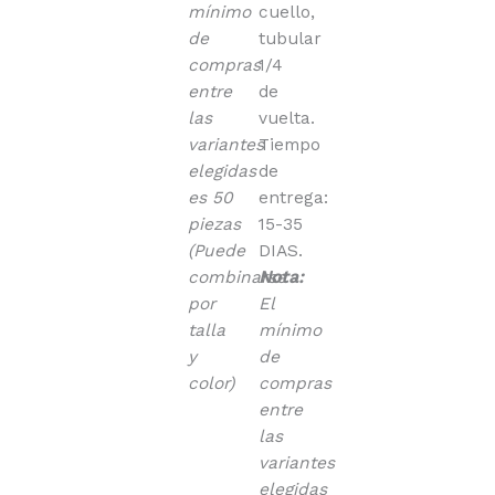
mínimo
cuello,
de
tubular
compras
1/4
entre
de
las
vuelta.
variantes
Tiempo
elegidas
de
es 50
entrega:
piezas
15-35
(Puede
DIAS.
combinarse
Nota:
por
El
talla
mínimo
y
de
color)
compras
entre
las
variantes
elegidas