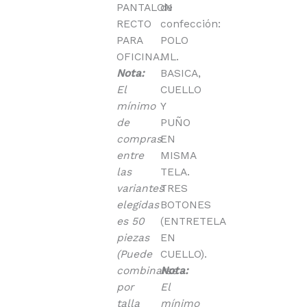
PANTALON
de
RECTO
confección:
PARA
POLO
OFICINA.
ML.
Nota:
BASICA,
El
CUELLO
mínimo
Y
de
PUÑO
compras
EN
entre
MISMA
las
TELA.
variantes
TRES
elegidas
BOTONES
es 50
(ENTRETELA
piezas
EN
(Puede
CUELLO).
combinarse
Nota:
por
El
talla
mínimo