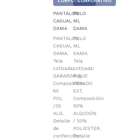
CORPORATIVO
CORPORATIVO
PANTALON
POLO
CASUAL
ML
DAMA
DAMA
PANTALON
POLO
CASUAL
ML
DAMA.
DAMA.
Tela
Tela
cotizada:
cotizada:
GABARDINA.
PIQUE
Composición:
PESADO
65
EXT.
POL
Composición:
/35
50%
ALG.
ALGODÓN
Detalle
/ 50%
de
POLIESTER.
confección:
Detalle