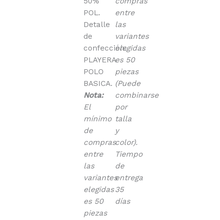
50%
compras
POL.
entre
Detalle
las
de
variantes
confección:
elegidas
PLAYERA
es 50
POLO
piezas
BASICA.
(Puede
Nota:
combinarse
El
por
mínimo
talla
de
y
compras
color).
entre
Tiempo
las
de
variantes
entrega
elegidas
35
es 50
días
piezas