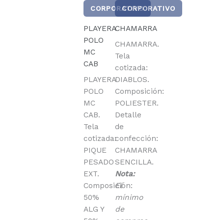
CORPORATIVO
CORPORATIVO
PLAYERA
CHAMARRA
POLO
CHAMARRA.
MC
Tela
CAB
cotizada:
PLAYERA
DIABLOS.
POLO
Composición:
MC
POLIESTER.
CAB.
Detalle
Tela
de
cotizada:
confección:
PIQUE
CHAMARRA
PESADO
SENCILLA.
EXT.
Nota:
Composición:
El
50%
mínimo
ALG Y
de