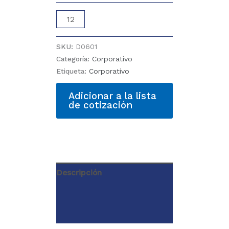
BLUSA
ML
601
SKU:
D0601
cantidad
Categoría:
Corporativo
Etiqueta:
Corporativo
Adicionar a la lista
de cotización
Descripción
Información adicional
Valoraciones (0)