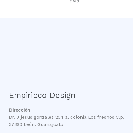
días
Empiricco Design
Dirección
Dr. J jesus gonzalez 204 a, colonia Los fresnos C.p.
37390 León, Guanajuato