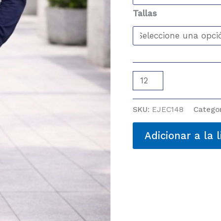
Tallas
CAMISA
ML
cantidad
SKU:
EJEC148
Catego
Adicionar a la l