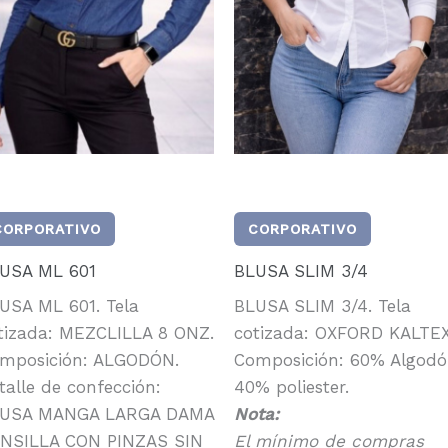
CORPORATIVO
CORPORATIVO
USA ML 601
BLUSA SLIM 3/4
USA ML 601. Tela
BLUSA SLIM 3/4. Tela
tizada: MEZCLILLA 8 ONZ.
cotizada: OXFORD KALTEX
mposición: ALGODÓN.
Composición: 60% Algod
talle de confección:
40% poliester.
USA MANGA LARGA DAMA
Nota:
NSILLA CON PINZAS SIN
El mínimo de compras