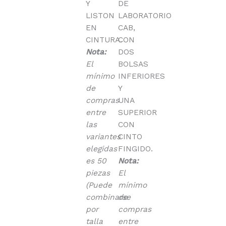
Y
DE
LISTON
LABORATORIO
EN
CAB,
CINTURA.
CON
Nota:
DOS
El
BOLSAS
mínimo
INFERIORES
de
Y
compras
UNA
entre
SUPERIOR
las
CON
variantes
CINTO
elegidas
FINGIDO.
es 50
Nota:
piezas
El
(Puede
mínimo
combinarse
de
por
compras
talla
entre