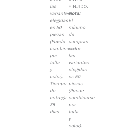
las
FINJIDO.
variantes
Nota:
elegidas
El
es 50
mínimo
piezas
de
(Puede
compras
combinarse
entre
por
las
talla
variantes
y
elegidas
color).
es 50
Tiempo
piezas
de
(Puede
entrega
combinarse
35
por
días
talla
y
color).