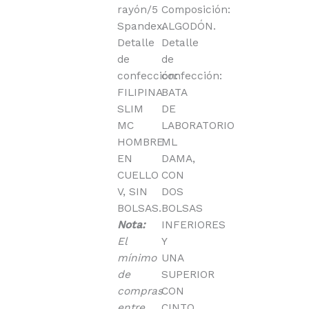
rayón/5
Composición:
Spandex.
ALGODÓN.
Detalle
Detalle
de
de
confección:
confección:
FILIPINA
BATA
SLIM
DE
MC
LABORATORIO
HOMBRE
ML
EN
DAMA,
CUELLO
CON
V, SIN
DOS
BOLSAS.
BOLSAS
Nota:
INFERIORES
El
Y
mínimo
UNA
de
SUPERIOR
compras
CON
entre
CINTO