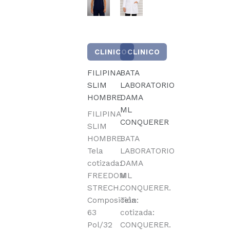
CLINICO
CLINICO
FILIPINA
BATA
SLIM
LABORATORIO
HOMBRE
DAMA
ML
FILIPINA
CONQUERER
SLIM
HOMBRE.
BATA
Tela
LABORATORIO
cotizada:
DAMA
FREEDOM
ML
STRECH.
CONQUERER.
Composición:
Tela
63
cotizada:
Pol/32
CONQUERER.