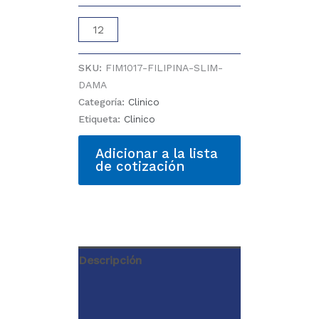
FILIPINA
SLIM
DAMA
SKU:
FIM1017-FILIPINA-SLIM-
cantidad
DAMA
Categoría:
Clinico
Etiqueta:
Clinico
Adicionar a la lista
de cotización
Descripción
Información adicional
Valoraciones (0)