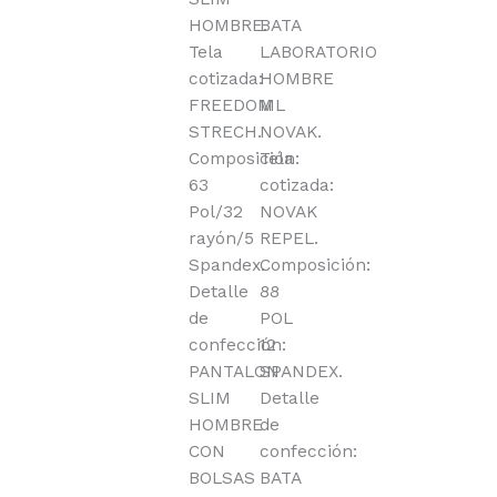
HOMBRE.
BATA
Tela
LABORATORIO
cotizada:
HOMBRE
FREEDOM
ML
STRECH.
NOVAK.
Composición:
Tela
63
cotizada:
Pol/32
NOVAK
rayón/5
REPEL.
Spandex.
Composición:
Detalle
88
de
POL
confección:
12
PANTALON
SPANDEX.
SLIM
Detalle
HOMBRE
de
CON
confección:
BOLSAS
BATA