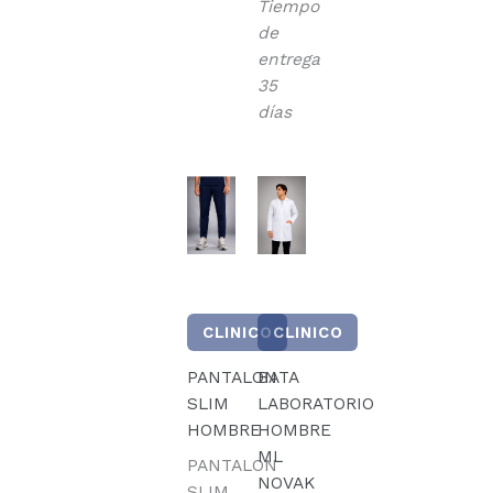
Tiempo
de
entrega
35
días
CLINICO
CLINICO
PANTALON
BATA
SLIM
LABORATORIO
HOMBRE
HOMBRE
ML
PANTALON
NOVAK
SLIM