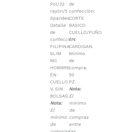
Pol/32
de
rayón/5
confección:
Spandex.
CORTE
Detalle
BASICO
de
CUELLO/PUÑO
confección:
EN
FILIPINA
CARDIGAN.
SLIM
Mínimo
MC
de
HOMBRE
compra:
EN
50
CUELLO
PZ.
V, SIN
Nota:
BOLSAS.
El
Nota:
mínimo
El
de
mínimo
compras
de
entre
compras
las