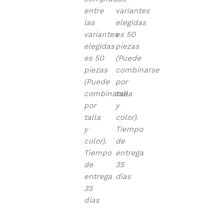
entre
variantes
las
elegidas
variantes
es 50
elegidas
piezas
es 50
(Puede
piezas
combinarse
(Puede
por
combinarse
talla
por
y
talla
color).
y
Tiempo
color).
de
Tiempo
entrega
de
35
entrega
días
35
días