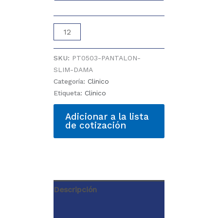
PANTALON
SLIM
DAMA
SKU:
PT0503-PANTALON-
cantidad
SLIM-DAMA
Categoría:
Clinico
Etiqueta:
Clinico
Adicionar a la lista
de cotización
Descripción
Información adicional