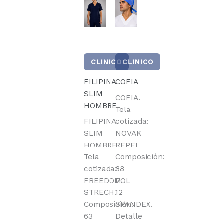
CLINICO
CLINICO
FILIPINA
COFIA
SLIM
COFIA.
HOMBRE
Tela
FILIPINA
cotizada:
SLIM
NOVAK
HOMBRE.
REPEL.
Tela
Composición:
cotizada:
88
FREEDOM
POL
STRECH.
12
Composición:
SPANDEX.
63
Detalle