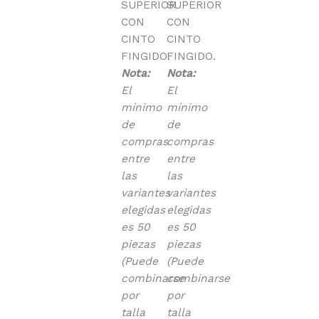
SUPERIOR
SUPERIOR
CON
CON
CINTO
CINTO
FINGIDO.
FINGIDO.
Nota:
Nota:
El
El
mínimo
mínimo
de
de
compras
compras
entre
entre
las
las
variantes
variantes
elegidas
elegidas
es 50
es 50
piezas
piezas
(Puede
(Puede
combinarse
combinarse
por
por
talla
talla