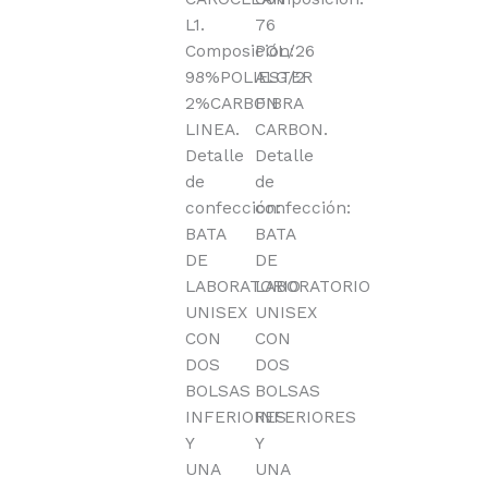
L1.
76
Composición:
POL/26
98%POLIESTER
ALG/2
2%CARBON
FIBRA
LINEA.
CARBON.
Detalle
Detalle
de
de
confección:
confección:
BATA
BATA
DE
DE
LABORATORIO
LABORATORIO
UNISEX
UNISEX
CON
CON
DOS
DOS
BOLSAS
BOLSAS
INFERIORES
INFERIORES
Y
Y
UNA
UNA